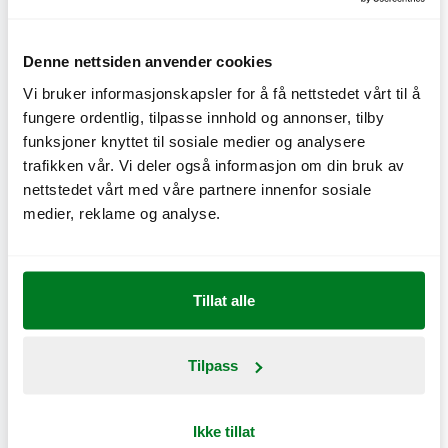
Denne nettsiden anvender cookies
Vi bruker informasjonskapsler for å få nettstedet vårt til å
fungere ordentlig, tilpasse innhold og annonser, tilby
2 Dobbel Original plussmeny + 2 dip
funksjoner knyttet til sosiale medier og analysere
trafikken vår. Vi deler også informasjon om din bruk av
Gjelder ikke Delivery og går ikke å kombinere med andre
nettstedet vårt med våre partnere innenfor sosiale
tilbud. Gyldig t.o.m. 22. mars 2026.
medier, reklame og analyse.
Tillat alle
Benytt tilbudet direkte i appen
Tilpass
Ikke tillat