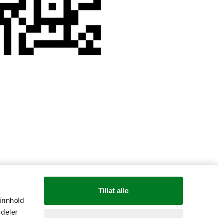
Country: Norge
Tillat alle
 innhold
 deler