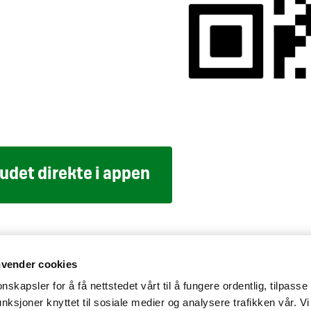
budet direkte i appen
elighet
Personvernerklæring
Cookiepolicy
nvender cookies
nskapsler for å få nettstedet vårt til å fungere ordentlig, tilpasse
unksjoner knyttet til sosiale medier og analysere trafikken vår. Vi