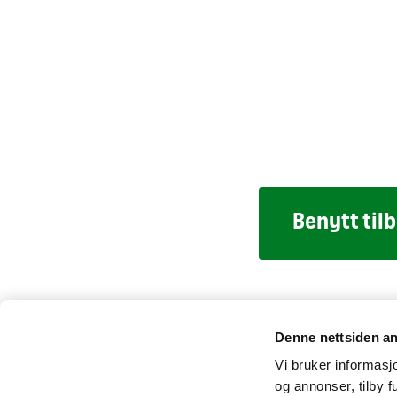
Benytt til
Kontakt
Pressesenter
Tilgjeng
Denne nettsiden a
Vi bruker informasjo
og annonser, tilby f