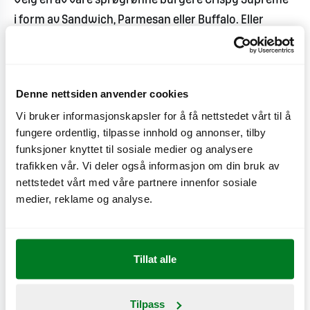
Velg en av våre sprøgrønne burgere Crispy Supreme
i form av Sandwich, Parmesan eller Buffalo. Eller
hvorfor ikke prøve DeliVery Cheezy Crispy Supreme
& DeliVery Cheezy Plant Beef?
Denne nettsiden anvender cookies
Eller hvis du føler deg klassisk:Real Green Burger
Vi bruker informasjonskapsler for å få nettstedet vårt til å
eller Plant Beef Burger. Eller hvis du har lyst på noe
fungere ordentlig, tilpasse innhold og annonser, tilby
litt varmere, er Plant Beef Cheddar 'n' Chili kanskje
funksjoner knyttet til sosiale medier og analysere
noe for deg?
trafikken vår. Vi deler også informasjon om din bruk av
nettstedet vårt med våre partnere innenfor sosiale
Eller hvis du bare vil ha noe crunchy og
medier, reklame og analyse.
velsmakende: våre deilige Crispy Green Nuggets.
Bestill
en av våre nye grønne burgere eller les mer
Tillat alle
om disse på
menyen
vår.
Tilpass