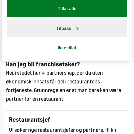
bonus basert på restaurantens fortjeneste,
Tillat alle
avhengig av hvor godt du oppnår fastsatte
målsettinger.
Tilpass
Hvor raskt kan jeg bli partner?
Du må ha jobbet som restaurantsjef i minst to år for
Ikke tillat
å kunne søke om å bli partner.
Kan jeg bli franchisetaker?
Nei, i stedet har vi partnerskap, der du uten
økonomisk innsats får del i restaurantens
fortjeneste. Grunnregelen er at man bare kan være
partner for én restaurant.
Restaurantsjef
Vi søker nye restaurantsjefer og partnere. Klikk