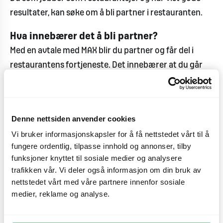
resultater, kan søke om å bli partner i restauranten.
Hva innebærer det å bli partner?
Med en avtale med MAX blir du partner og får del i
restaurantens fortjeneste. Det innebærer at du går
inn og driver restauranten som din egen med
utvidet ansvar for drift, personale og økonomi.
Hva koster det å bli partner?
Denne nettsiden anvender cookies
Et partnerskap koster ingenting. Vi står for alle
Vi bruker informasjonskapsler for å få nettstedet vårt til å
fungere ordentlig, tilpasse innhold og annonser, tilby
investeringer, opplæring, lønn, konsept,
funksjoner knyttet til sosiale medier og analysere
produktutvikling, økonomisupport, markedsføring
trafikken vår. Vi deler også informasjon om din bruk av
osv
nettstedet vårt med våre partnere innenfor sosiale
medier, reklame og analyse.
Hvor mye penger kan jeg tjene?
I tillegg til din markedsmessige månedslønn får du