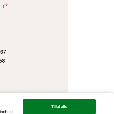
t
167
58
Tillat alle
 innhold