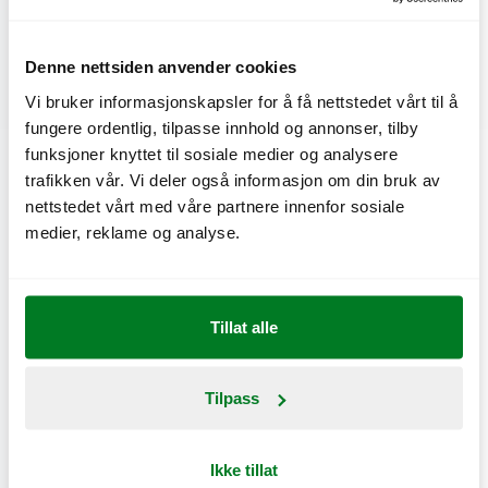
Denne nettsiden anvender cookies
Vi bruker informasjonskapsler for å få nettstedet vårt til å
fungere ordentlig, tilpasse innhold og annonser, tilby
Friscomeny
funksjoner knyttet til sosiale medier og analysere
trafikken vår. Vi deler også informasjon om din bruk av
Gjelder ikke Delivery og går ikke å kombinere med andre
nettstedet vårt med våre partnere innenfor sosiale
tilbud. Gyldig t.o.m. 3. maj 2026.
medier, reklame og analyse.
Tillat alle
Benytt tilbudet direkte i appen
Tilpass
Ikke tillat